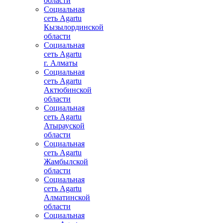
области
Социальная
сеть Agartu
Кызылординской
области
Социальная
сеть Agartu
г. Алматы
Социальная
сеть Agartu
Актюбинской
области
Социальная
сеть Agartu
Атырауской
области
Социальная
сеть Agartu
Жамбылской
области
Социальная
сеть Agartu
Алматинской
области
Социальная