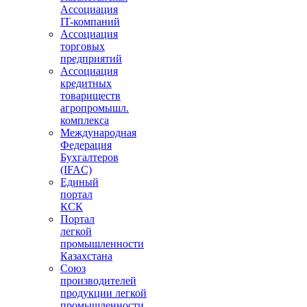
Ассоциация
IT-компаний
Ассоциация
торговых
предприятий
Ассоциация
кредитных
товариществ
агропромышл.
комплекса
Международная
Федерация
Бухгалтеров
(IFAC)
Единый
портал
КСК
Портал
легкой
промышленности
Казахстана
Союз
производителей
продукции легкой
промышленности