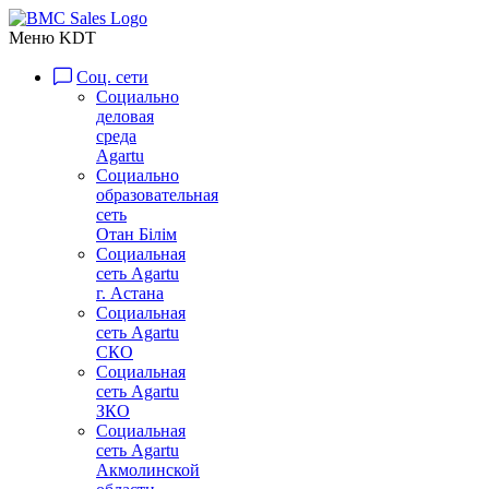
Меню KDT
Соц. сети
Социально
деловая
среда
Agartu
Социально
образовательная
сеть
Отан Бiлiм
Социальная
сеть Agartu
г. Астана
Социальная
сеть Agartu
СКО
Социальная
сеть Agartu
ЗКО
Социальная
сеть Agartu
Акмолинской