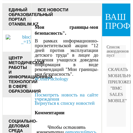
ЕДИНЫЙ
ВСЕ НОВОСТИ
ВАШ
ОБРАЗОВАТЕЛЬНЫЙ
ПОРТАЛ
ПРОФ
OTANBILIM.KZ
Мои границы-моя
безопасность".
В рамках информационно-
просветительской акции "12
Список
дней против эксплуатации
аккордеонов
детского труда" в лицее до
пуст
ЦЕНТР
сведения учащихся доведена
МЕТОДИЧЕСКОЙ
информация в виде
РАБОТЫ
рекомендаций "Мои границы-
СКАЧАТЬ
И
моя безопасность".
МОБИЛЬНО
ИНФОРМАЦИОННЫХ
#CentrPsichology
ТЕХНОЛОГИЙ
ПРИЛОЖЕН
В СФЕРЕ
"BMC
ОБРАЗОВАНИЯ
SALES
Посмотреть новость на сайте
учреждения
MOBILE"
Вернуться к списку новостей
Комментарии
СОЦИАЛЬНО-
ДЕЛОВАЯ
Чтобы оставлять
СРЕДА
комментарии
авторизуйтесь