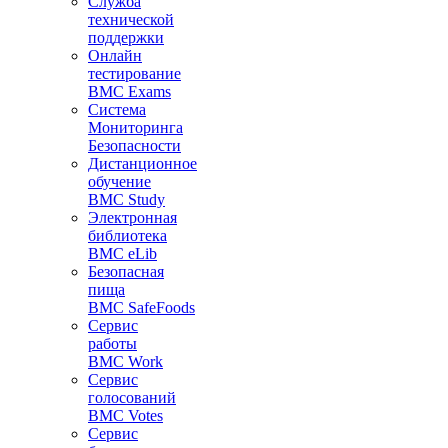
Служба
технической
поддержки
Онлайн
тестирование
BMC Exams
Система
Мониторинга
Безопасности
Дистанционное
обучение
BMC Study
Электронная
библиотека
BMC eLib
Безопасная
пища
BMC SafeFoods
Сервис
работы
BMC Work
Сервис
голосований
BMC Votes
Сервис