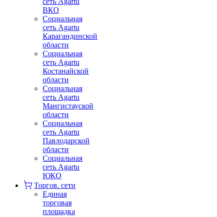
сеть Agartu
ВКО
Социальная
сеть Agartu
Карагандинской
области
Социальная
сеть Agartu
Костанайской
области
Социальная
сеть Agartu
Мангистауской
области
Социальная
сеть Agartu
Павлодарской
области
Социальная
сеть Agartu
ЮКО
Торгов. сети
Единая
торговая
площадка