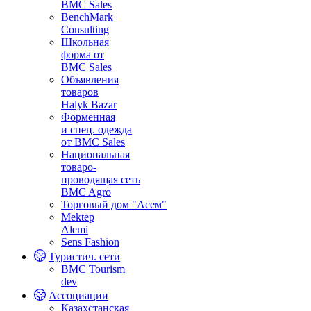
BMC Sales
BenchMark
Consulting
Школьная
форма от
BMC Sales
Объявления
товаров
Halyk Bazar
Форменная
и спец. одежда
от BMC Sales
Национальная
товаро-
проводящая сеть
BMC Agro
Торговый дом "Асем"
Mektep
Alemi
Sens Fashion
Туристич. сети
BMC Tourism
dev
Ассоциации
Казахстанская