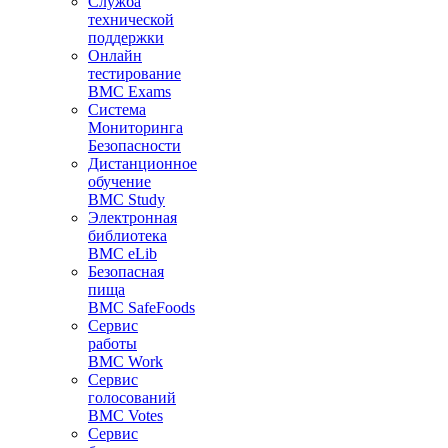
Служба
технической
поддержки
Онлайн
тестирование
BMC Exams
Система
Мониторинга
Безопасности
Дистанционное
обучение
BMC Study
Электронная
библиотека
BMC eLib
Безопасная
пища
BMC SafeFoods
Сервис
работы
BMC Work
Сервис
голосований
BMC Votes
Сервис