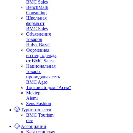
BMC Sales
BenchMark
Consulting
Школьная
форма от
BMC Sales
Объявления
товаров
Halyk Bazar
Форменная
и спец. одежда
от BMC Sales
Национальная
товаро-
проводящая сеть
BMC Agro
Торговый дом "Асем"
Mektep
Alemi
Sens Fashion
Туристич. сети
BMC Tourism
dev
Ассоциации
Казахстанская