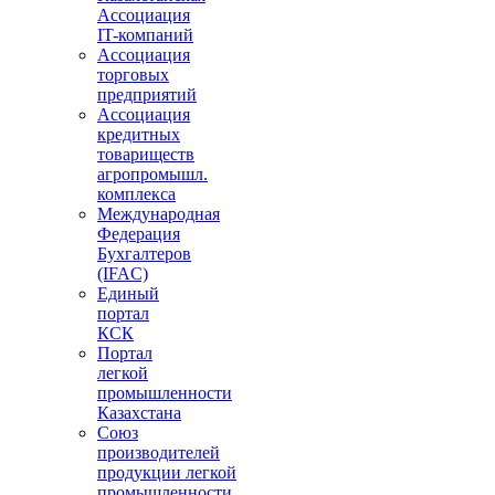
Ассоциация
IT-компаний
Ассоциация
торговых
предприятий
Ассоциация
кредитных
товариществ
агропромышл.
комплекса
Международная
Федерация
Бухгалтеров
(IFAC)
Единый
портал
КСК
Портал
легкой
промышленности
Казахстана
Союз
производителей
продукции легкой
промышленности