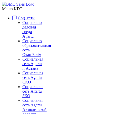
Меню KDT
Соц. сети
Социально
деловая
среда
Agartu
Социально
образовательная
сеть
Отан Бiлiм
Социальная
сеть Agartu
г. Астана
Социальная
сеть Agartu
СКО
Социальная
сеть Agartu
ЗКО
Социальная
сеть Agartu
Акмолинской