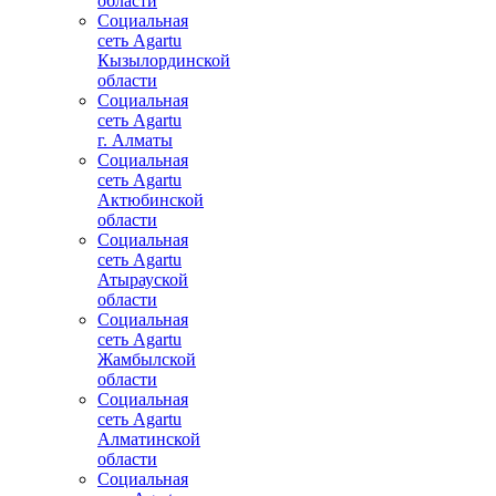
области
Социальная
сеть Agartu
Кызылординской
области
Социальная
сеть Agartu
г. Алматы
Социальная
сеть Agartu
Актюбинской
области
Социальная
сеть Agartu
Атырауской
области
Социальная
сеть Agartu
Жамбылской
области
Социальная
сеть Agartu
Алматинской
области
Социальная