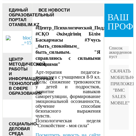
ЕДИНЫЙ
ВСЕ НОВОСТИ
ВАШ
ОБРАЗОВАТЕЛЬНЫЙ
ПОРТАЛ
ПРОФ
OTANBILIM.KZ
#Центр_Психологической_Поддержки
#СҚО Әкімдігінің Білім
Баскармасы #Учусь
_быть_спокойным_
Список
быть_сильным. "Я
аккордеонов
пуст
справляюсь с сильными
ЦЕНТР
МЕТОДИЧЕСКОЙ
эмоциями"
РАБОТЫ
СКАЧАТЬ
Арт-терапия педагога-
И
психолога с учащимися 8-9 кл.
МОБИЛЬНО
ИНФОРМАЦИОННЫХ
Цель: снижение тревожности
ТЕХНОЛОГИЙ
ПРИЛОЖЕН
у детей и подростков,
В СФЕРЕ
"BMC
развитие навыков
ОБРАЗОВАНИЯ
саморегуляции, формирование
SALES
эмоциональной осознанности,
MOBILE"
обучение способам
безопасного выражения
чувств.
Психологическая неделя
СОЦИАЛЬНО-
"Спокойствие - моя сила"
ДЕЛОВАЯ
СРЕДА
Посмотреть новость на сайте