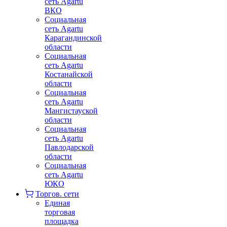
сеть Agartu
ВКО
Социальная
сеть Agartu
Карагандинской
области
Социальная
сеть Agartu
Костанайской
области
Социальная
сеть Agartu
Мангистауской
области
Социальная
сеть Agartu
Павлодарской
области
Социальная
сеть Agartu
ЮКО
Торгов. сети
Единая
торговая
площадка