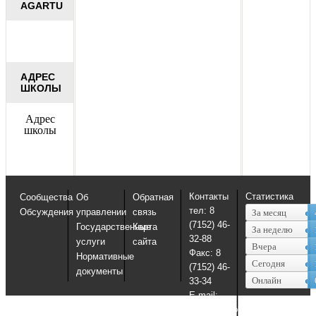
AGARTU
АДРЕС
ШКОЛЫ
Адрес
школы
Контакты
Статистика
Сообщества
Об
Обратная
тел: 8
Обсуждения
управлении
связь
За месяц
(7152) 46-
Государственные
Карта
За неделю
32-88
услуги
сайта
Вчера
Факс: 8
Нормативные
Сегодня
(7152) 46-
документы
Онлайн
33-34
E-mail:
uosko@sko.kz,