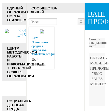
ЕДИНЫЙ
СООБЩЕСТВА
ВАШ
ОБРАЗОВАТЕЛЬНЫЙ
ПОРТАЛ
ПРОФ
OTANBILIM.KZ
КГУ
Список
"Советская
аккордеонов
средняя
пуст
ЦЕНТР
школа им.
МЕТОДИЧЕСКОЙ
У.М.Ахмедсафина"
РАБОТЫ
СКАЧАТЬ
1
И
МОБИЛЬНО
ИНФОРМАЦИОННЫХ
Все о школе!!!
ТЕХНОЛОГИЙ
ПРИЛОЖЕН
В СФЕРЕ
"BMC
ОБРАЗОВАНИЯ
SALES
MOBILE"
СОЦИАЛЬНО-
ДЕЛОВАЯ
СРЕДА