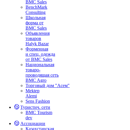
BMC Sales
BenchMark
Consulting
Школьная
форма от
BMC Sales
Объявления
товаров
Halyk Bazar
Форменная
и спец. одежда
от BMC Sales
Национальная
товаро-
проводящая сеть
BMC Agro
Торговый дом "Асем"
Mektep
Alemi
Sens Fashion
Туристич. сети
BMC Tourism
dev
Ассоциации
Казахстанская