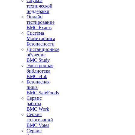
Служба
технической
поддержки
Онлайн
тестирование
BMC Exams
Система
Мониторинга
Безопасности
Дистанционное
обучение
BMC Study
Электронная
библиотека
BMC eLib
Безопасная
пища
BMC SafeFoods
Сервис
работы
BMC Work
Сервис
голосований
BMC Votes
Сервис