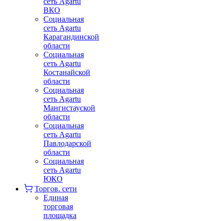
сеть Agartu
ВКО
Социальная
сеть Agartu
Карагандинской
области
Социальная
сеть Agartu
Костанайской
области
Социальная
сеть Agartu
Мангистауской
области
Социальная
сеть Agartu
Павлодарской
области
Социальная
сеть Agartu
ЮКО
Торгов. сети
Единая
торговая
площадка