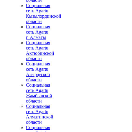
области
Социальная
сеть Agartu
Кызылординской
области
Социальная
сеть Agartu
г. Алматы
Социальная
сеть Agartu
Актюбинской
области
Социальная
сеть Agartu
Атырауской
области
Социальная
сеть Agartu
Жамбылской
области
Социальная
сеть Agartu
Алматинской
области
Социальная