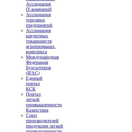
Ассоциация
IT-компаний
Ассоциация
торговых
предприятий
Ассоциация
кредитных
товариществ
агропромышл.
комплекса
Международная
Федерация
Бухгалтеров
(IFAC)
Единый
портал
КСК
Портал
легкой
промышленности
Казахстана
Союз
производителей
продукции легкой
промышленности