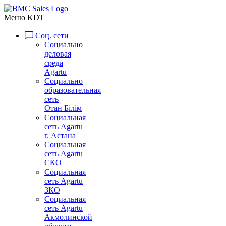
Меню KDT
Соц. сети
Социально
деловая
среда
Agartu
Социально
образовательная
сеть
Отан Бiлiм
Социальная
сеть Agartu
г. Астана
Социальная
сеть Agartu
СКО
Социальная
сеть Agartu
ЗКО
Социальная
сеть Agartu
Акмолинской