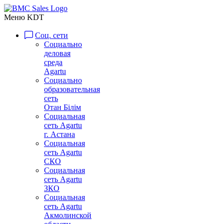
Меню KDT
Соц. сети
Социально
деловая
среда
Agartu
Социально
образовательная
сеть
Отан Бiлiм
Социальная
сеть Agartu
г. Астана
Социальная
сеть Agartu
СКО
Социальная
сеть Agartu
ЗКО
Социальная
сеть Agartu
Акмолинской