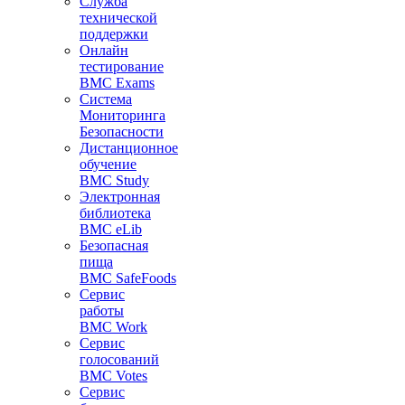
Служба
технической
поддержки
Онлайн
тестирование
BMC Exams
Система
Мониторинга
Безопасности
Дистанционное
обучение
BMC Study
Электронная
библиотека
BMC eLib
Безопасная
пища
BMC SafeFoods
Сервис
работы
BMC Work
Сервис
голосований
BMC Votes
Сервис