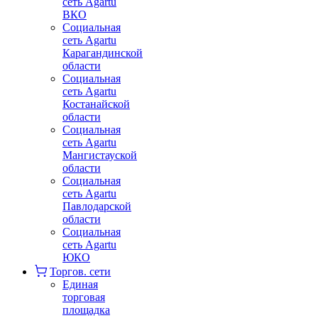
сеть Agartu
ВКО
Социальная
сеть Agartu
Карагандинской
области
Социальная
сеть Agartu
Костанайской
области
Социальная
сеть Agartu
Мангистауской
области
Социальная
сеть Agartu
Павлодарской
области
Социальная
сеть Agartu
ЮКО
Торгов. сети
Единая
торговая
площадка