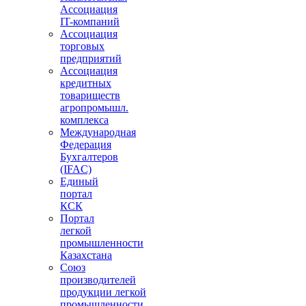
Ассоциация
IT-компаний
Ассоциация
торговых
предприятий
Ассоциация
кредитных
товариществ
агропромышл.
комплекса
Международная
Федерация
Бухгалтеров
(IFAC)
Единый
портал
КСК
Портал
легкой
промышленности
Казахстана
Союз
производителей
продукции легкой
промышленности