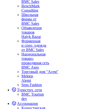
BMC Sales
BenchMark
Consulting
Школьная
форма от
BMC Sales
Объявления
товаров
Halyk Bazar
Форменная
и спец. одежда
от BMC Sales
Национальная
товаро-
проводящая сеть
BMC Agro
Торговый дом "Асем"
Mektep
Alemi
Sens Fashion
Туристич. сети
BMC Tourism
dev
Ассоциации
Казахстанская