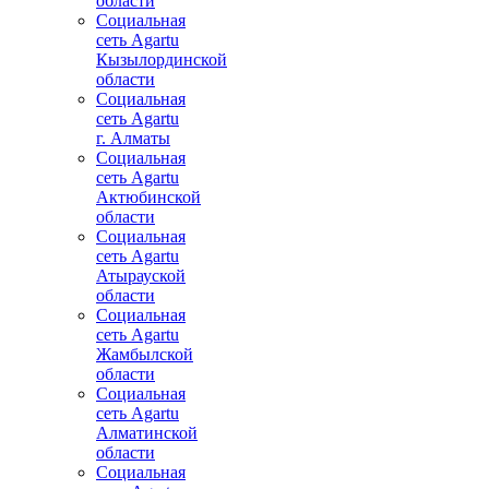
области
Социальная
сеть Agartu
Кызылординской
области
Социальная
сеть Agartu
г. Алматы
Социальная
сеть Agartu
Актюбинской
области
Социальная
сеть Agartu
Атырауской
области
Социальная
сеть Agartu
Жамбылской
области
Социальная
сеть Agartu
Алматинской
области
Социальная