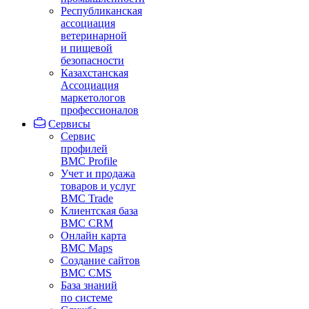
Республиканская
ассоциация
ветеринарной
и пищевой
безопасности
Казахстанская
Ассоциация
маркетологов
профессионалов
Сервисы
Сервис
профилей
BMC Profile
Учет и продажа
товаров и услуг
BMC Trade
Клиентская база
BMC CRM
Онлайн карта
BMC Maps
Создание сайтов
BMC CMS
База знаний
по системе