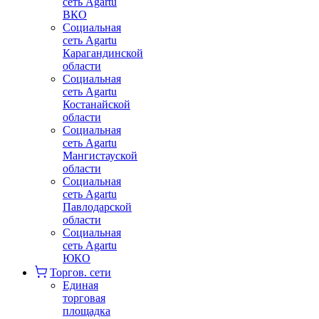
сеть Agartu
ВКО
Социальная
сеть Agartu
Карагандинской
области
Социальная
сеть Agartu
Костанайской
области
Социальная
сеть Agartu
Мангистауской
области
Социальная
сеть Agartu
Павлодарской
области
Социальная
сеть Agartu
ЮКО
Торгов. сети
Единая
торговая
площадка