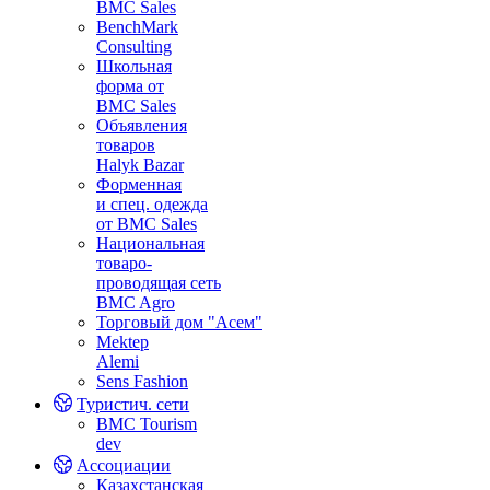
BMC Sales
BenchMark
Consulting
Школьная
форма от
BMC Sales
Объявления
товаров
Halyk Bazar
Форменная
и спец. одежда
от BMC Sales
Национальная
товаро-
проводящая сеть
BMC Agro
Торговый дом "Асем"
Mektep
Alemi
Sens Fashion
Туристич. сети
BMC Tourism
dev
Ассоциации
Казахстанская