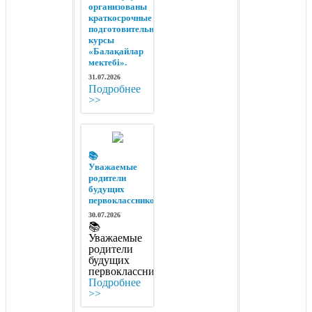
организованы
краткосрочные
подготовительные
курсы
«Балақайлар
мектебі».
31.07.2026
Подробнее
>>
📚
Уважаемые
родители
будущих
первоклассников!
30.07.2026
📚
Уважаемые
родители
будущих
первоклассников!
Подробнее
>>