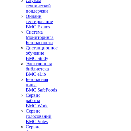
Служба
технической
поддержки
Онлайн
тестирование
BMC Exams
Система
Мониторинга
Безопасности
Дистанционное
обучение
BMC Study
Электронная
библиотека
BMC eLib
Безопасная
пища
BMC SafeFoods
Сервис
работы
BMC Work
Сервис
голосований
BMC Votes
Сервис