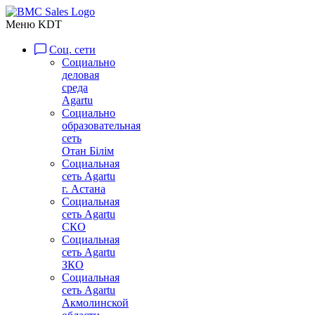
Меню KDT
Соц. сети
Социально
деловая
среда
Agartu
Социально
образовательная
сеть
Отан Бiлiм
Социальная
сеть Agartu
г. Астана
Социальная
сеть Agartu
СКО
Социальная
сеть Agartu
ЗКО
Социальная
сеть Agartu
Акмолинской