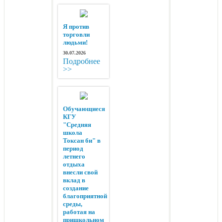
Я против
торговли
людьми!
30.07.2026
Подробнее
>>
Обучающиеся
КГУ
"Средняя
школа
Токсан би" в
период
летнего
отдыха
внесли свой
вклад в
создание
благоприятной
среды,
работая на
пришкольном