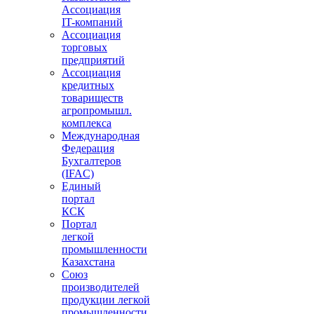
Ассоциация
IT-компаний
Ассоциация
торговых
предприятий
Ассоциация
кредитных
товариществ
агропромышл.
комплекса
Международная
Федерация
Бухгалтеров
(IFAC)
Единый
портал
КСК
Портал
легкой
промышленности
Казахстана
Союз
производителей
продукции легкой
промышленности