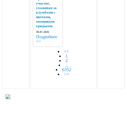
участке,
ухаживая за
клумбами с
цветами,
овощными
грядками.
30.07.2026
Подробнее
>>
<<
1
2
...
6352
>>