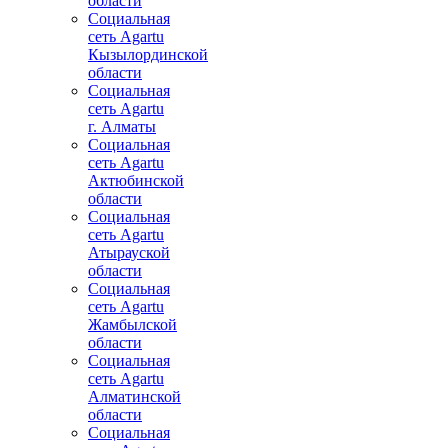
области
Социальная
сеть Agartu
Кызылординской
области
Социальная
сеть Agartu
г. Алматы
Социальная
сеть Agartu
Актюбинской
области
Социальная
сеть Agartu
Атырауской
области
Социальная
сеть Agartu
Жамбылской
области
Социальная
сеть Agartu
Алматинской
области
Социальная