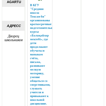
AGARTU
В КГУ
"Средняя
школа
Токсан би"
организованы
краткосрочные
АДРЕСС
подготовительные
курсы
«Балақайлар
Дворец
мектебі», где
школьников
дети
продолжают
обучаться
навыкам
счёта,
письма,
развивают
мелкую
моторику,
умение
общаться со
сверстниками,
слушать
учителя и
привыкают к
школьной
дисциплине.