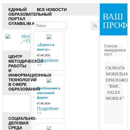
ЕДИНЫЙ
ВСЕ НОВОСТИ
ВАШ
ОБРАЗОВАТЕЛЬНЫЙ
ПОРТАЛ
ПРОФ
OTANBILIM.KZ
«Дорога в
Список
школу»
аккордеонов
пуст
07.08.2026
ЦЕНТР
Подробнее
МЕТОДИЧЕСКОЙ
>>
РАБОТЫ
СКАЧАТЬ
И
МОБИЛЬНО
ИНФОРМАЦИОННЫХ
ТЕХНОЛОГИЙ
ПРИЛОЖЕН
В СФЕРЕ
"BMC
Требования к
ОБРАЗОВАНИЯ
SALES
школьной
форме
MOBILE"
07.08.2026
Подробнее
>>
СОЦИАЛЬНО-
ДЕЛОВАЯ
СРЕДА