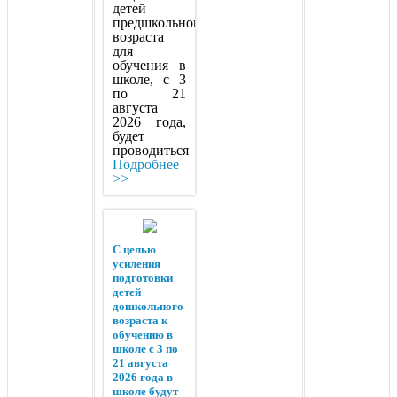
детей
предшкольного
возраста
для
обучения в
школе, с 3
по 21
августа
2026 года,
будет
проводиться
Подробнее
>>
С целью
усиления
подготовки
детей
дошкольного
возраста к
обучению в
школе с 3 по
21 августа
2026 года в
школе будут