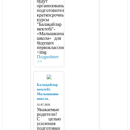
будут
организованы
подготовительные
краткосрочные
курсы
"Балақайлар
мектебі"-
«Малышкина
школа» для
будущих
первоклассников.
<img
Подробнее
>>
Балақайлар
мектебі.
Малышкина
школа.
31.07.2026
Уважаемые
родители!
С целью
усиления
подготовки