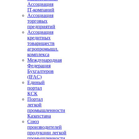
Ассоциация
IT-компаний
Ассоциация
торговых
предприятий
Ассоциация
кредитных
товариществ
агропромышл.
комплекса
Международная
Федерация
Бухгалтеров
(IFAC)
Единый
портал
КСК
Портал
легкой
промышленности
Казахстана
Союз
производителей
продукции легкой
промышленности