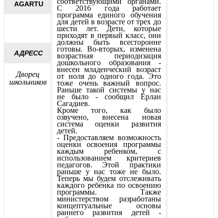
соответствующими органами.
AGARTU
С 2016 года работает
программа единого обучения
для детей в возрасте от трех до
шести лет. Дети, которые
приходят в первый класс, они
должны быть всесторонне
готовы. Во-вторых, изменена
АДРЕСС
возрастная периодизация
дошкольного образования -
внесен младенческий возраст
Дворец
от ноля до одного года. Это
школьников
тоже очень важный вопрос.
Раньше такой системы у нас
не было - сообщил Ерлан
Сагадиев.
Кроме того, как было
озвучено, внесена новая
система оценки развития
детей.
- Предоставляем возможность
оценки освоения программы
каждым ребенком, с
использованием критериев
педагогов. Этой практики
раньше у нас тоже не было.
Теперь мы будем отслеживать
каждого ребенка по освоению
программы. Также
министерством разработаны
концептуальные основы
раннего развития детей -