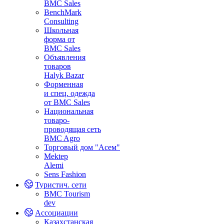
BMC Sales
BenchMark
Consulting
Школьная
форма от
BMC Sales
Объявления
товаров
Halyk Bazar
Форменная
и спец. одежда
от BMC Sales
Национальная
товаро-
проводящая сеть
BMC Agro
Торговый дом "Асем"
Mektep
Alemi
Sens Fashion
Туристич. сети
BMC Tourism
dev
Ассоциации
Казахстанская