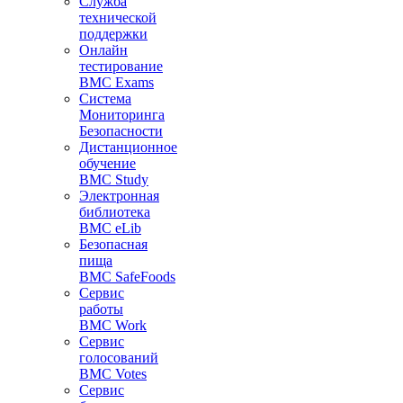
Служба
технической
поддержки
Онлайн
тестирование
BMC Exams
Система
Мониторинга
Безопасности
Дистанционное
обучение
BMC Study
Электронная
библиотека
BMC eLib
Безопасная
пища
BMC SafeFoods
Сервис
работы
BMC Work
Сервис
голосований
BMC Votes
Сервис