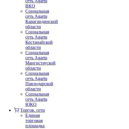
сеть Agartu
ВКО
Социальная
сеть Agartu
Карагандинской
области
Социальная
сеть Agartu
Костанайской
области
Социальная
сеть Agartu
Мангистауской
области
Социальная
сеть Agartu
Павлодарской
области
Социальная
сеть Agartu
ЮКО
Торгов. сети
Единая
торговая
площадка