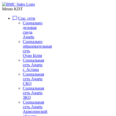
Меню KDT
Соц. сети
Социально
деловая
среда
Agartu
Социально
образовательная
сеть
Отан Бiлiм
Социальная
сеть Agartu
г. Астана
Социальная
сеть Agartu
СКО
Социальная
сеть Agartu
ЗКО
Социальная
сеть Agartu
Акмолинской