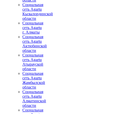
области
Социальная
сеть Agartu
Кызылординской
области
Социальная
сеть Agartu
г. Алматы
Социальная
сеть Agartu
Актюбинской
области
Социальная
сеть Agartu
Атырауской
области
Социальная
сеть Agartu
Жамбылской
области
Социальная
сеть Agartu
Алматинской
области
Социальная