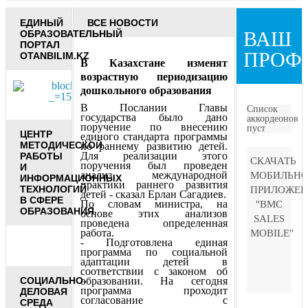
ЕДИНЫЙ
ВСЕ НОВОСТИ
ВАШ
ОБРАЗОВАТЕЛЬНЫЙ
ПОРТАЛ
ПРОФ
OTANBILIM.KZ
В Казахстане изменят
возрастную периодизацию
дошкольного образования
В Послании Главы
Список
государства было дано
аккордеонов
поручение по внесению
пуст
ЦЕНТР
единого стандарта программы
МЕТОДИЧЕСКОЙ
по раннему развитию детей.
Для реализации этого
РАБОТЫ
СКАЧАТЬ
поручения был проведен
И
анализ международной
МОБИЛЬНО
ИНФОРМАЦИОННЫХ
практики раннего развития
ТЕХНОЛОГИЙ
ПРИЛОЖЕН
детей - сказал Ерлан Сагадиев.
В СФЕРЕ
По словам министра, на
"BMC
ОБРАЗОВАНИЯ
основе этих анализов
SALES
проведена определенная
работа.
MOBILE"
- Подготовлена единая
программа по социальной
адаптации детей в
соответствии с законом об
СОЦИАЛЬНО-
образовании. На сегодня
программа проходит
ДЕЛОВАЯ
согласование с
СРЕДА