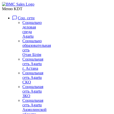
Меню KDT
Соц. сети
Социально
деловая
среда
Agartu
Социально
образовательная
сеть
Отан Бiлiм
Социальная
сеть Agartu
г. Астана
Социальная
сеть Agartu
СКО
Социальная
сеть Agartu
ЗКО
Социальная
сеть Agartu
Акмолинской