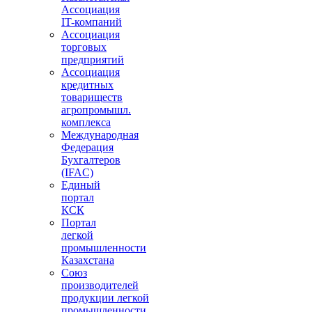
Ассоциация
IT-компаний
Ассоциация
торговых
предприятий
Ассоциация
кредитных
товариществ
агропромышл.
комплекса
Международная
Федерация
Бухгалтеров
(IFAC)
Единый
портал
КСК
Портал
легкой
промышленности
Казахстана
Союз
производителей
продукции легкой
промышленности