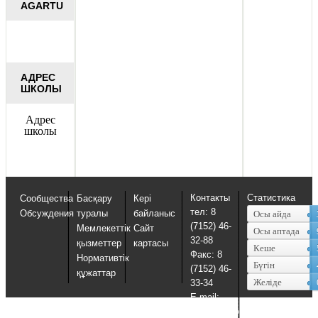
AGARTU
АДРЕС
ШКОЛЫ
Адрес
школы
Контакты
Статистика
Сообщества
Басқару
Кері
тел: 8
Обсуждения
туралы
байланыс
Осы айда
(7152) 46-
Мемлекеттік
Сайт
Осы аптада
32-88
қызметтер
картасы
Кеше
Факс: 8
Нормативтік
Бүгін
(7152) 46-
құжаттар
Желіде
33-34
E-mail:
uosko@sko.kz,