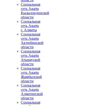
области
Социальная
сеть Agartu
Кызылординской
области
Социальная
сеть Agartu
г. Алматы
Социальная
сеть Agartu
Актюбинской
области
Социальная
сеть Agartu
Атырауской
области
Социальная
сеть Agartu
Жамбылской
области
Социальная
сеть Agartu
Алматинской
области
Социальная