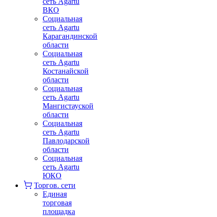
сеть Agartu
ВКО
Социальная
сеть Agartu
Карагандинской
области
Социальная
сеть Agartu
Костанайской
области
Социальная
сеть Agartu
Мангистауской
области
Социальная
сеть Agartu
Павлодарской
области
Социальная
сеть Agartu
ЮКО
Торгов. сети
Единая
торговая
площадка