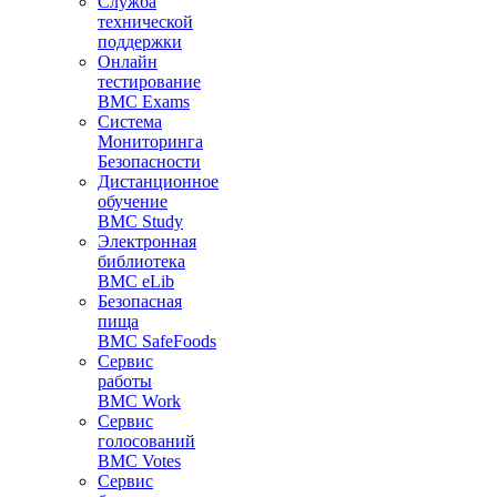
Служба
технической
поддержки
Онлайн
тестирование
BMC Exams
Система
Мониторинга
Безопасности
Дистанционное
обучение
BMC Study
Электронная
библиотека
BMC eLib
Безопасная
пища
BMC SafeFoods
Сервис
работы
BMC Work
Сервис
голосований
BMC Votes
Сервис