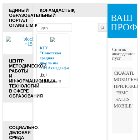
ЕДИНЫЙ
ҚОҒАМДАСТЫҚ
ВАШ
ОБРАЗОВАТЕЛЬНЫЙ
ПОРТАЛ
ПРОФ
OTANBILIM.KZ
КГУ
Список
"Советская
аккордеонов
средняя
пуст
ЦЕНТР
школа им.
МЕТОДИЧЕСКОЙ
У.М.Ахмедсафина"
РАБОТЫ
СКАЧАТЬ
1
И
МОБИЛЬНО
ИНФОРМАЦИОННЫХ
Все о школе!!!
ТЕХНОЛОГИЙ
ПРИЛОЖЕН
В СФЕРЕ
"BMC
ОБРАЗОВАНИЯ
SALES
MOBILE"
СОЦИАЛЬНО-
ДЕЛОВАЯ
СРЕДА