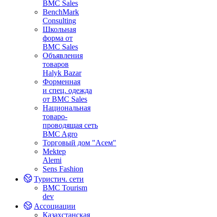
BMC Sales
BenchMark
Consulting
Школьная
форма от
BMC Sales
Объявления
товаров
Halyk Bazar
Форменная
и спец. одежда
от BMC Sales
Национальная
товаро-
проводящая сеть
BMC Agro
Торговый дом "Асем"
Mektep
Alemi
Sens Fashion
Туристич. сети
BMC Tourism
dev
Ассоциации
Казахстанская