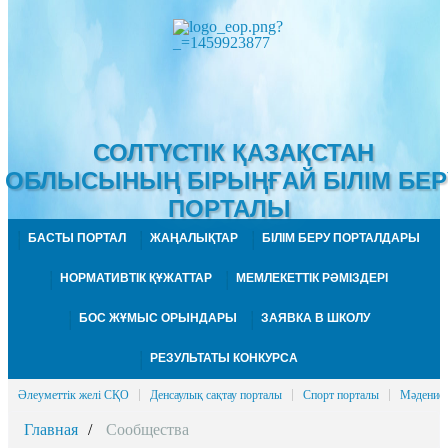
СОЛТҮСТІК ҚАЗАҚСТАН
ОБЛЫСЫНЫҢ
БІРЫҢҒАЙ БІЛІМ БЕР
ПОРТАЛЫ
БАСТЫ ПОРТАЛ
ЖАҢАЛЫҚТАР
БІЛІМ БЕРУ ПОРТАЛДАРЫ
НОРМАТИВТІК ҚҰЖАТТАР
МЕМЛЕКЕТТІК РӘМІЗДЕРІ
БОС ЖҰМЫС ОРЫНДАРЫ
ЗАЯВКА В ШКОЛУ
РЕЗУЛЬТАТЫ КОНКУРСА
Әлеуметтік желі СҚО
Денсаулық сақтау порталы
Спорт порталы
Мәдениет
Главная
Сообщества