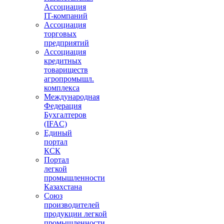
Ассоциация
IT-компаний
Ассоциация
торговых
предприятий
Ассоциация
кредитных
товариществ
агропромышл.
комплекса
Международная
Федерация
Бухгалтеров
(IFAC)
Единый
портал
КСК
Портал
легкой
промышленности
Казахстана
Союз
производителей
продукции легкой
промышленности