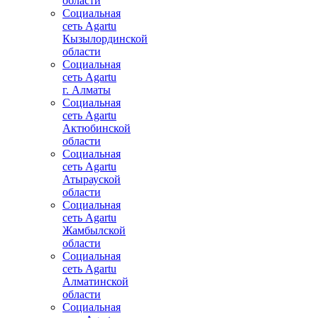
области
Социальная
сеть Agartu
Кызылординской
области
Социальная
сеть Agartu
г. Алматы
Социальная
сеть Agartu
Актюбинской
области
Социальная
сеть Agartu
Атырауской
области
Социальная
сеть Agartu
Жамбылской
области
Социальная
сеть Agartu
Алматинской
области
Социальная