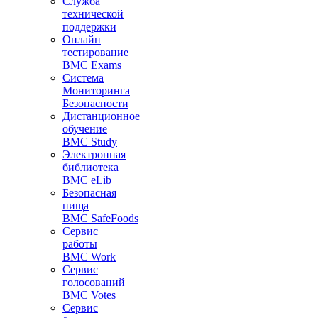
Служба
технической
поддержки
Онлайн
тестирование
BMC Exams
Система
Мониторинга
Безопасности
Дистанционное
обучение
BMC Study
Электронная
библиотека
BMC eLib
Безопасная
пища
BMC SafeFoods
Сервис
работы
BMC Work
Сервис
голосований
BMC Votes
Сервис