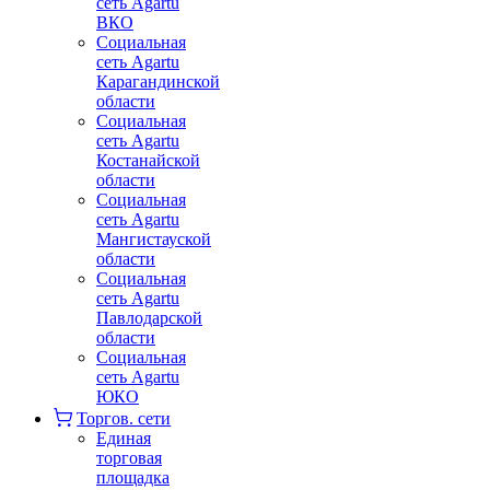
сеть Agartu
ВКО
Социальная
сеть Agartu
Карагандинской
области
Социальная
сеть Agartu
Костанайской
области
Социальная
сеть Agartu
Мангистауской
области
Социальная
сеть Agartu
Павлодарской
области
Социальная
сеть Agartu
ЮКО
Торгов. сети
Единая
торговая
площадка