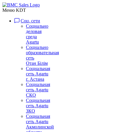
Меню KDT
Соц. сети
Социально
деловая
среда
Agartu
Социально
образовательная
сеть
Отан Бiлiм
Социальная
сеть Agartu
г. Астана
Социальная
сеть Agartu
СКО
Социальная
сеть Agartu
ЗКО
Социальная
сеть Agartu
Акмолинской