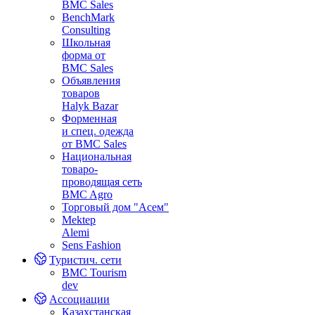
BMC Sales
BenchMark
Consulting
Школьная
форма от
BMC Sales
Объявления
товаров
Halyk Bazar
Форменная
и спец. одежда
от BMC Sales
Национальная
товаро-
проводящая сеть
BMC Agro
Торговый дом "Асем"
Mektep
Alemi
Sens Fashion
Туристич. сети
BMC Tourism
dev
Ассоциации
Казахстанская