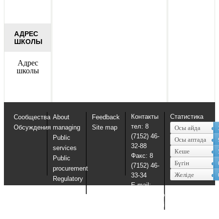
АДРЕС
ШКОЛЫ
Адрес
школы
Контакты
Статистика
Сообщества
About
Feedback
тел: 8
Обсуждения
managing
Site map
Осы айда
(7152) 46-
Public
Осы аптада
32-88
services
Кеше
Факс: 8
Public
Бүгін
(7152) 46-
procurement
Желіде
33-34
Regulatory
E-mail:
documents
uosko@sko.kz,
uosko@mail.ru