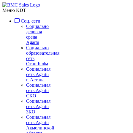
Меню KDT
Соц. сети
Социально
деловая
среда
Agartu
Социально
образовательная
сеть
Отан Бiлiм
Социальная
сеть Agartu
г. Астана
Социальная
сеть Agartu
СКО
Социальная
сеть Agartu
ЗКО
Социальная
сеть Agartu
Акмолинской