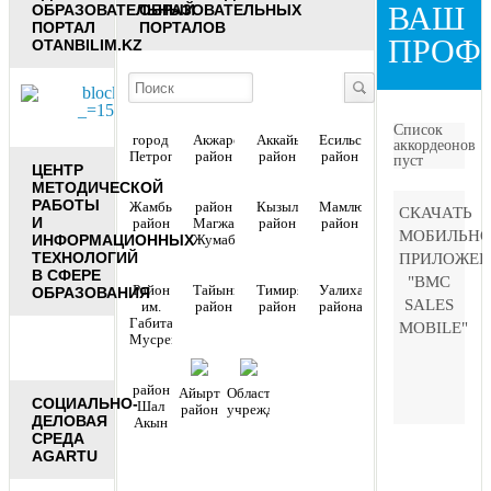
ВАШ
ОБРАЗОВАТЕЛЬНЫЙ
ОБРАЗОВАТЕЛЬНЫХ
ПОРТАЛ
ПОРТАЛОВ
ПРОФ
OTANBILIM.KZ
Список
город
Акжарский
Аккайынский
Есильский
аккордеонов
Петропавловск
район
район
район
пуст
ЦЕНТР
МЕТОДИЧЕСКОЙ
РАБОТЫ
Жамбылский
район
Кызылжарский
Мамлютский
СКАЧАТЬ
И
район
Магжана
район
район
МОБИЛЬНО
ИНФОРМАЦИОННЫХ
Жумабаева
ТЕХНОЛОГИЙ
ПРИЛОЖЕН
В СФЕРЕ
"BMC
Район
Тайыншинский
Тимирязевский
Уалихановский
ОБРАЗОВАНИЯ
SALES
им.
район
район
района
Габита
MOBILE"
Мусрепова
район
Айыртауский
Областные
СОЦИАЛЬНО-
Шал
район
учреждения
ДЕЛОВАЯ
Акын
СРЕДА
AGARTU