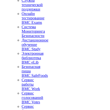
Служба
технической
поддержки
Онлайн
тестирование
BMC Exams
Система
Мониторинга
Безопасности
Дистанционное
обучение
BMC Study
Электронная
библиотека
BMC eLib
Безопасная
пища
BMC SafeFoods
Сервис
работы
BMC Work
Сервис
голосований
BMC Votes
Сервис