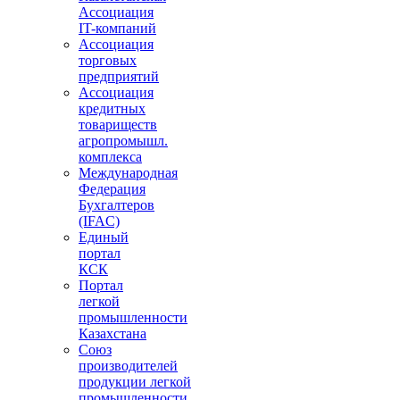
Ассоциация
IT-компаний
Ассоциация
торговых
предприятий
Ассоциация
кредитных
товариществ
агропромышл.
комплекса
Международная
Федерация
Бухгалтеров
(IFAC)
Единый
портал
КСК
Портал
легкой
промышленности
Казахстана
Союз
производителей
продукции легкой
промышленности