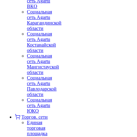
сеть Agartu
ВКО
Социальная
сеть Agartu
Карагандинской
области
Социальная
сеть Agartu
Костанайской
области
Социальная
сеть Agartu
Мангистауской
области
Социальная
сеть Agartu
Павлодарской
области
Социальная
сеть Agartu
ЮКО
Торгов. сети
Единая
торговая
площадка