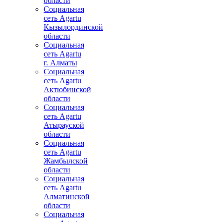
области
Социальная
сеть Agartu
Кызылординской
области
Социальная
сеть Agartu
г. Алматы
Социальная
сеть Agartu
Актюбинской
области
Социальная
сеть Agartu
Атырауской
области
Социальная
сеть Agartu
Жамбылской
области
Социальная
сеть Agartu
Алматинской
области
Социальная