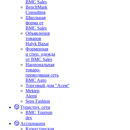
BMC Sales
BenchMark
Consulting
Школьная
форма от
BMC Sales
Объявления
товаров
Halyk Bazar
Форменная
и спец. одежда
от BMC Sales
Национальная
товаро-
проводящая сеть
BMC Agro
Торговый дом "Асем"
Mektep
Alemi
Sens Fashion
Туристич. сети
BMC Tourism
dev
Ассоциации
Казахстанская